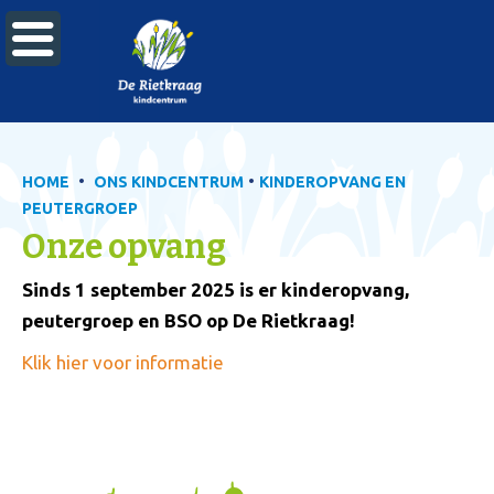

•
•
HOME
ONS KINDCENTRUM
KINDEROPVANG EN
PEUTERGROEP
Onze opvang
Sinds 1 september 2025 is er kinderopvang,
peutergroep en BSO op De Rietkraag!
Klik hier voor informatie