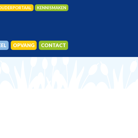
OUDERPORTAAL
KENNISMAKEN
EEL
OPVANG
CONTACT
OL
N