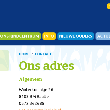
ONS KINDCENTRUM
INFO
NIEUWE OUDERS
ACTU
KINDEROPVANG EN PEUTERGROEP
SCHOOLTIJDEN
VOOR HET EERST NAAR SCHO
NIEUWS
BSO
VERLOFAANVRAAG
CONTACT MET OUDERS
•
HOME
CONTACT
ONS ONDERWIJS
MEDEZEGGENSCHAPSRAAD
BUITENSCHOOLSE OPVANG
Ons adres
KERNWAARDEN
OUDERVERENIGING
KENNISMAKEN EN AANMELDE
SAMEN
DIGITALE SCHOOLGIDS
Algemeen
DUURZAAM EN GEZOND
SCHOOLGIDS
HET TEAM
Winterkoninkje 26
8103 BM Raalte
0572 362688