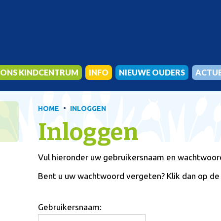
ONS KINDCENTRUM
INFO
NIEUWE OUDERS
ACTU
KINDEROPVANG EN PEUTERGROEP
SCHOOLTIJDEN
VOOR HET EERST NAAR SCHO
NIEUWS
BSO
VERLOFAANVRAAG
CONTACT MET OUDERS
•
HOME
INLOGGEN
ONS ONDERWIJS
MEDEZEGGENSCHAPSRAAD
BUITENSCHOOLSE OPVANG
Inloggen
KERNWAARDEN
OUDERVERENIGING
KENNISMAKEN EN AANMELDE
SAMEN
DIGITALE SCHOOLGIDS
Vul hieronder uw gebruikersnaam en wachtwoord 
DUURZAAM EN GEZOND
SCHOOLGIDS
HET TEAM
Bent u uw wachtwoord vergeten? Klik dan op de
Gebruikersnaam: