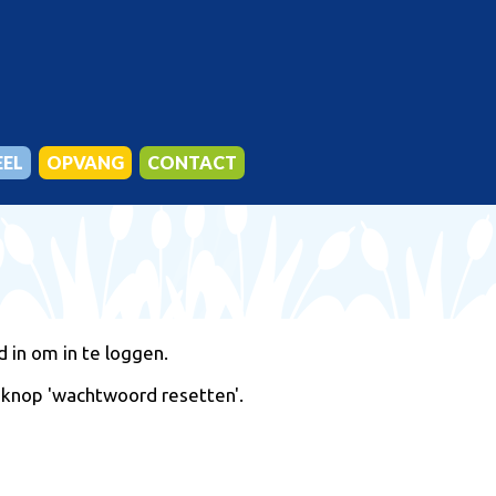
EEL
OPVANG
CONTACT
OL
N
in om in te loggen.
 knop 'wachtwoord resetten'.